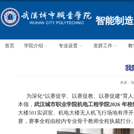
智能制造
首页
学院介绍
专业设置
党群工作
教
我
来源：
为深化
“以赛促学、以赛促教、以赛促建”育
本领，
武汉城市职业学院机电工程学院
2026 
大楼
501
实训室、机电大楼无人机飞行场地有序开
赛，赛事全程由校内专业骨干教师全程执裁打分