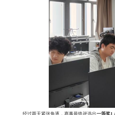
经过两天紧张角逐，赛事最终评选出
一等奖1 