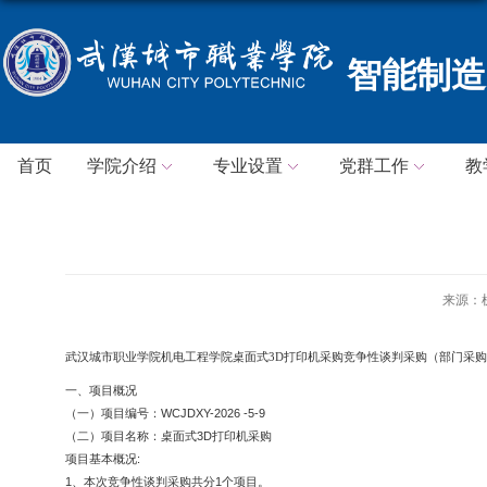
智能制造
首页
学院介绍
专业设置
党群工作
教
来源：
武汉城市职业学院机电工程学院
桌面式
3D打印机采购
竞争性谈判采购（
部门采购
一、项目概况
（一）项目编号：
WCJDXY-202
6
-
5
-
9
（二）项目名称：
桌面式
3D打印机
采购
项目基本概况
:
1
、本次竞争性谈判采购共分
1
个项目。