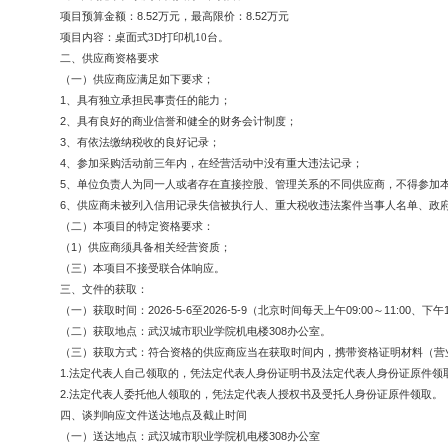
项目预算金额：
8.52
万元
，最高限价：
8.52
万元
项目内容：桌面式
3D打印机10台。
二、供应商资格要求
（一）供应商应满足如下要求；
1
、具有独立承担民事责任的能力；
2
、具有良好的商业信誉和健全的财务会计制度；
3
、有依法缴纳税收的良好记录；
4
、参加采购活动前三年内，在经营活动中没有重大违法记录；
5
、单位负责人为同一人或者存在直接控股、管理关系的不同供应商，不
得参
加
6
、供应商未被列入信用记录失信被执行人、重大税收违法案件当事人名单、政
（二）本项目的特定资格要求：
（
1
）供应商须具备相关经营资质；
（三）本项目不接受联合体响应。
三、文件的获取：
（一）获取时间：
202
6
-
5
-
6
至
202
6
-
5
-
9
（北京时间每天上午
09:00
～
11:00
、下午
（二）获取地点：武汉城市职业学院机电楼
308
办公室。
（三）获取方式：符合资格的供应商应当在获取时间内，携带资格证明材料（
营
1.
法定代表人自己领取的，凭法定代表人身份证明书及法定代表人身份证原件领
2.
法定代表人委托他人领取的，凭法定代表人授权书及受托人身份证原件领取。
四、谈判响应文件送达地点及截止时间
（一）送达地点：武汉城市职业学院机电楼
3
08
办公室