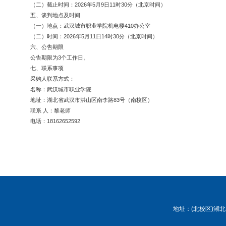
（二）截止时间：
202
6
年
5
月
9
日
11
时
30
分（北京时间）
五、谈判地点及时间
（一）地点：武汉城市职业学院机电楼
410
办公室
（二）时间：
202
6
年
5
月
11
日
14
时
30
分（北京时间）
六、公告期限
公告期限为
3
个工作日。
七、联系事项
采购人联系方式：
名
称：武汉城市职业学院
地
址：湖北省武汉市洪山区南李路
83
号（南校区）
联系
人：
黎老师
电
话：
18162652592
地址：(北校区)湖