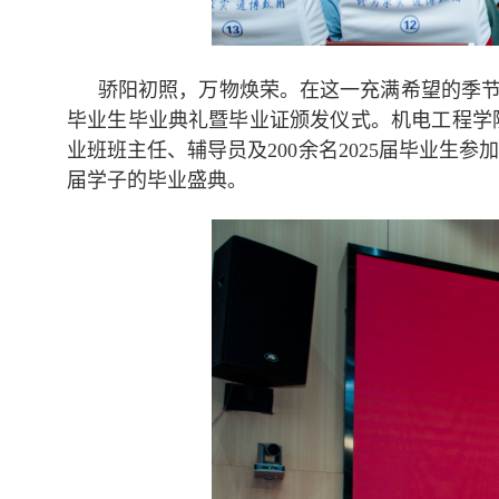
骄阳初照，万物焕荣
。在这一充满希望的季
毕业生毕业典礼暨毕业证颁发仪式。机电工程学
业班班主任、辅导员及
200
余名
2025
届毕业生参加
届学子的毕业盛典。