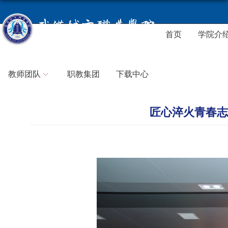
首页
学院介
教师团队
职教集团
下载中心
匠心淬火青春志