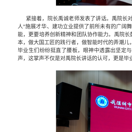
紧接着，院长禹
诚老师
发表了讲话。禹院长
人”施展才华、建功立业提供了前所未有的广阔
能，更要培养创新精神和团队协作能力。禹院长
本，做大国工匠的践行者，做智能时代的弄潮儿
毕业生们纷纷挺直了腰板，眼神中透露出坚定与
声，这掌声不仅是对禹院长讲话的认可，更是毕