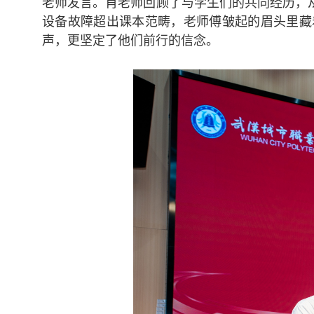
老师发
言
。肖老师回顾了与学生们的共同经历，
设备故障超出课本范畴，老师傅皱起的眉头里藏
声，更坚定了
他们
前行的信念。